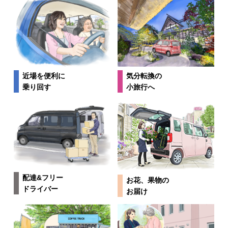
近場を便利に
気分転換の
乗り回す
小旅行へ
配達&フリー
お花、果物の
ドライバー
お届け