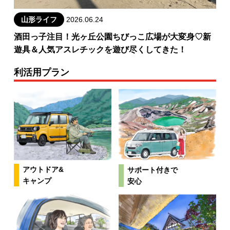
山形ライフ
2026.06.24
酒田っ子注目！光ヶ丘公園ちびっこ広場が大変身♡新
遊具＆人気アスレチックを遊び尽くしてきた！
利活用プラン
アウトドア&
サポート付きで
キャンプ
安心