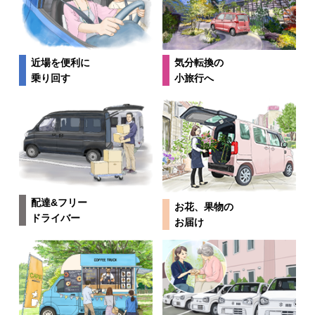
近場を便利に
気分転換の
乗り回す
小旅行へ
配達&フリー
お花、果物の
ドライバー
お届け